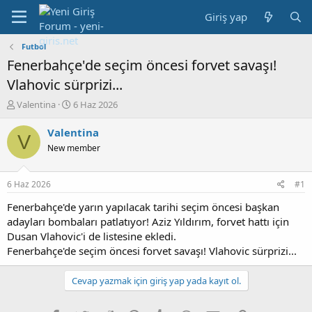
Giriş yap
Futbol
Fenerbahçe'de seçim öncesi forvet savaşı!
Vlahovic sürprizi...
K
B
Valentina
6 Haz 2026
o
a
n
ş
Valentina
V
b
l
New member
u
a
y
n
u
g
6 Haz 2026
#1
b
ı
a
ç
Fenerbahçe'de yarın yapılacak tarihi seçim öncesi başkan
ş
t
adayları bombaları patlatıyor! Aziz Yıldırım, forvet hattı için
l
a
Dusan Vlahovic'i de listesine ekledi.
a
r
Fenerbahçe'de seçim öncesi forvet savaşı! Vlahovic sürprizi...
t
i
a
h
n
i
Cevap yazmak için giriş yap yada kayıt ol.