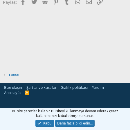
Facebook
Twitter
Reddit
Pinterest
Tumblr
WhatsApp
E-posta
Link
Paylaş:
Futbol
Bize ulaşın
Şartlar ve kurallar
Gizlilik politikası
Yardım
Ana sayfa
R
S
S
Bu site çerezler kullanır. Bu siteyi kullanmaya devam ederek çerez
kullanımımızı kabul etmiş olursunuz.
Kabul
Daha fazla bilgi edin…