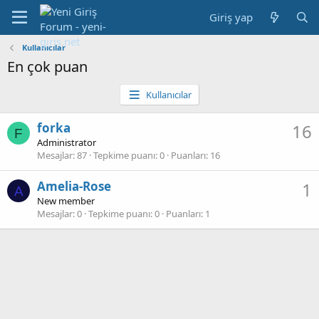
Giriş yap
Kullanıcılar
En çok puan
Kullanıcılar
forka
16
F
Administrator
Mesajlar
87
Tepkime puanı
0
Puanları
16
Amelia-Rose
1
A
New member
Mesajlar
0
Tepkime puanı
0
Puanları
1