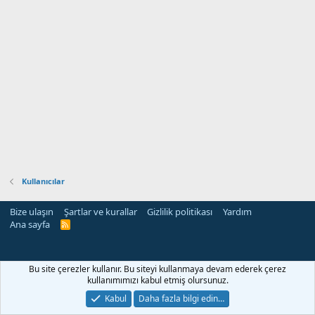
Kullanıcılar
Bize ulaşın
Şartlar ve kurallar
Gizlilik politikası
Yardım
Ana sayfa
R
S
S
Bu site çerezler kullanır. Bu siteyi kullanmaya devam ederek çerez
kullanımımızı kabul etmiş olursunuz.
Kabul
Daha fazla bilgi edin…