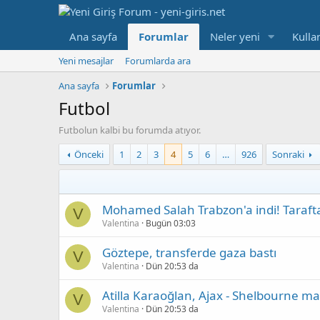
Ana sayfa
Forumlar
Neler yeni
Kullan
Yeni mesajlar
Forumlarda ara
Ana sayfa
Forumlar
Futbol
Futbolun kalbi bu forumda atıyor.
Önceki
1
2
3
4
5
6
…
926
Sonraki
Mohamed Salah Trabzon'a indi! Taraftar
V
Valentina
Bugün 03:03
Göztepe, transferde gaza bastı
V
Valentina
Dün 20:53 da
Atilla Karaoğlan, Ajax - Shelbourne m
V
Valentina
Dün 20:53 da