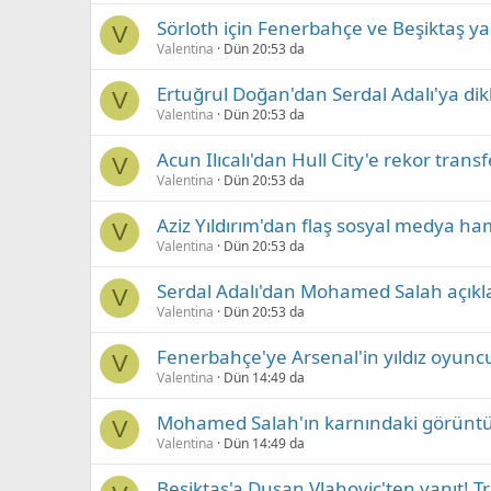
Sörloth için Fenerbahçe ve Beşiktaş ya
V
Valentina
Dün 20:53 da
Ertuğrul Doğan'dan Serdal Adalı'ya dikk
V
Valentina
Dün 20:53 da
Acun Ilıcalı'dan Hull City'e rekor transf
V
Valentina
Dün 20:53 da
Aziz Yıldırım'dan flaş sosyal medya ha
V
Valentina
Dün 20:53 da
Serdal Adalı'dan Mohamed Salah açıklam
V
Valentina
Dün 20:53 da
Fenerbahçe'ye Arsenal'in yıldız oyuncus
V
Valentina
Dün 14:49 da
Mohamed Salah'ın karnındaki görüntü
V
Valentina
Dün 14:49 da
Beşiktaş'a Dusan Vlahovic'ten yanıt! Tr