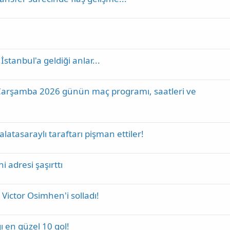
stanbul'a geldiği anlar...
Çarşamba 2026 günün maç programı, saatleri ve
tasaraylı taraftarı pişman ettiler!
i adresi şaşırttı
ctor Osimhen'i solladı!
 en güzel 10 gol!