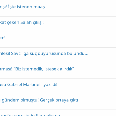
rışı! İşte istenen maaş
at çeken Salah çıkışı!
er!
mlesi! Savcılığa suç duyurusunda bulundu...
ası! "Biz istemedik, istesek alırdık"
u Gabriel Martinelli yazıldı!
 gündem olmuştu! Gerçek ortaya çıktı
ansfer sürecinde flaş gelişme...