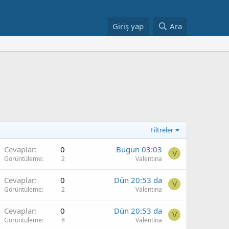
Giriş yap
Ara
Filtreler
Cevaplar
0
Bugün 03:03
V
Görüntüleme
2
Valentina
Cevaplar
0
Dün 20:53 da
V
Görüntüleme
2
Valentina
Cevaplar
0
Dün 20:53 da
V
Görüntüleme
8
Valentina