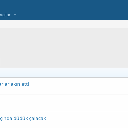
ıcılar
lar akın etti
açında düdük çalacak