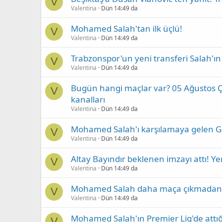
V
Valentina
Dün 14:49 da
Mohamed Salah'tan ilk üçlü!
V
Valentina
Dün 14:49 da
Trabzonspor'un yeni transferi Salah'ın İ
V
Valentina
Dün 14:49 da
Bugün hangi maçlar var? 05 Ağustos 
V
kanalları
Valentina
Dün 14:49 da
Mohamed Salah'ı karşılamaya gelen Gala
V
Valentina
Dün 14:49 da
Altay Bayındır beklenen imzayı attı! Yen
V
Valentina
Dün 14:49 da
Mohamed Salah daha maça çıkmadan Vi
V
Valentina
Dün 14:49 da
Mohamed Salah'ın Premier Lig'de attığı
V